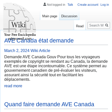
Not logged in
Talk
Create account
Log in
Main page
Discussion
Search
Read
wikipowell.com
AVE Canada état demande
March 2, 2024
Wiki Article
Demande AVE Canada Gouv Pour tous les voyageurs
exemptés de copyright se rendant au Canada, la demande
AVE est une étape incontournable. Ce système permet au
gouvernement canadien de pré-évaluer les visiteurs,
assurant ainsi la sécurité tout en facilitant les
déplacements.
read more
Quand faire demande AVE Canada